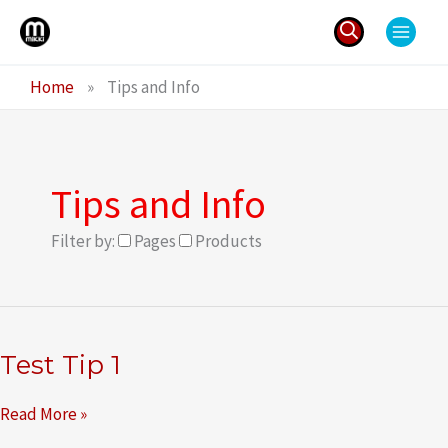
Ga
naar
de
Zoeken
Home
»
Tips and Info
inhoud
naar:
Tips and Info
Filter by:
Pages
Products
Test Tip 1
Test
Read More »
Tip