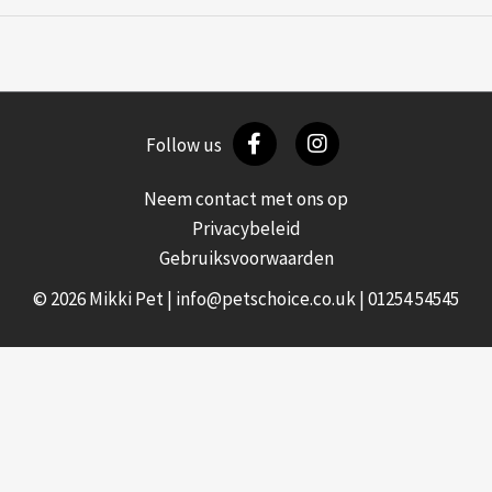
1
Follow us
Neem contact met ons op
Privacybeleid
Gebruiksvoorwaarden
© 2026 Mikki Pet |
info@petschoice.co.uk
|
01254 54545